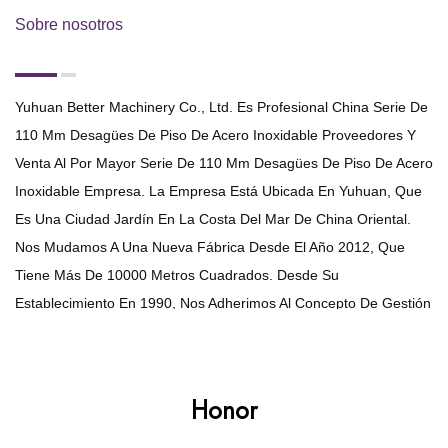
Sobre nosotros
Yuhuan Better Machinery Co., Ltd. Es Profesional
China Serie De
110 Mm Desagües De Piso De Acero Inoxidable Proveedores
Y
Venta Al Por Mayor Serie De 110 Mm Desagües De Piso De Acero
Inoxidable Empresa
. La Empresa Está Ubicada En Yuhuan, Que
Es Una Ciudad Jardín En La Costa Del Mar De China Oriental.
Nos Mudamos A Una Nueva Fábrica Desde El Año 2012, Que
Tiene Más De 10000 Metros Cuadrados. Desde Su
Establecimiento En 1990, Nos Adherimos Al Concepto De Gestión
De "la Empresa Se Mejora Mediante La Absorción Y El Logro Se
Deriva De La Calidad", Y Siempre Nos Dedicamos A Desarrollar
La Empresa De Estampados, Drenaje Lineal, Drenaje De Piso Y
Honor
Láminas De Metal. Ahora, Hemos Integrado El Diseño, El
Desarrollo Y La Producción Del Producto.