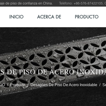
aje de piso de confianza en China.
Teléfono: +86-576-87422105, C
INICIO
ACERCA DE
PRODUCTO
S DE PISO DE ACERO INOXI
CIO
/
Producto
/
Desagües De Piso De Acero Inoxidable
/
S