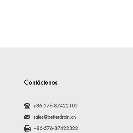
Contáctenos
+86-576-87422105
sales@betterdrain.cn
+86-576-87422322