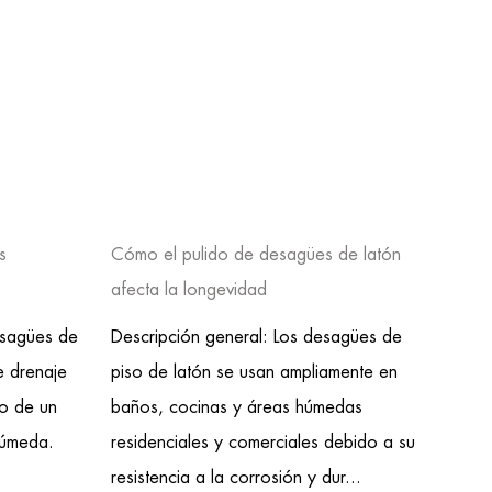
s
Cómo el pulido de desagües de latón
Probl
afecta la longevidad
drena
esagües de
Descripción general: Los desagües de
Propó
e drenaje
piso de latón se usan ampliamente en
de ac
go de un
baños, cocinas y áreas húmedas
ampl
húmeda.
residenciales y comerciales debido a su
húmed
resistencia a la corrosión y dur...
para 