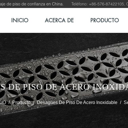
aje de piso de confianza en China.
Teléfono: +86-576-87422105, C
INICIO
ACERCA DE
PRODUCTO
ES DE PISO DE ACERO INOXI
CIO
/
Producto
/
Desagües De Piso De Acero Inoxidable
/
S