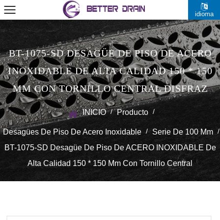
idioma
BT-1075-SD DESAGÜE DE PISO DE ACERO
INOXIDABLE DE ALTA CALIDAD 150 * 150
MM CON TORNILLO CENTRAL DISFRAZ
/
/
INICIO
Producto
/
/
Desagües De Piso De Acero Inoxidable
Serie De 100 Mm
BT-1075-SD Desagüe De Piso De ACERO INOXIDABLE De
Alta Calidad 150 * 150 Mm Con Tornillo Central