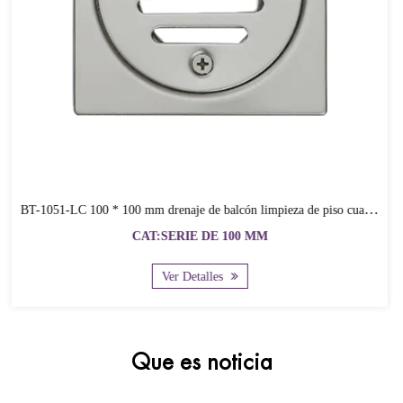
"Nada Es Mejor, Sólo Mejor". Las Mejores Personas Están
Sinceramente Dispuestas A Cooperar Con Clientes Nuevos Y
Antiguos. Vamos De La Mano Y Creemos Juntos Un Futuro
Brillante.
BT-1051-LC 100 * 100 mm drenaje de balcón limpieza de piso cuadrado, cubiertas de drenaje de balcón
CAT:SERIE DE 100 MM
Ver Detalles
Que es noticia