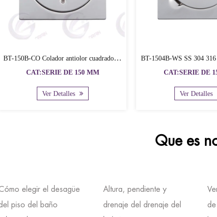
Juntos Un 
BT-1504-CO 15 * 15 cm 304 316 Acero inoxidable Espejo pulido drenaje de piso limpieza de piso
BT-1504-LC Desagüe de balcón de acero inoxidable para limpieza del piso del techo del baño con tornillo
M
CAT:SERIE DE 150 MM
CAT
Ver Detalles
Que es no
Cómo elegir el desagüe
Altura, pendiente y
Ve
del piso del baño
drenaje del drenaje del
de