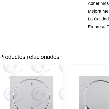
Adherimos
Mejora Med
La Calidad
Empresa D
Piso Y Cha
Desarrollo
Mejorar La
Productos relacionados
Hemos Cre
Desarrollo
Avanzados
"Nada Es M
Sincerame
Nuevos Y 