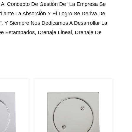
 Al Concepto De Gestión De "La Empresa Se
iante La Absorción Y El Logro Se Deriva De
", Y Siempre Nos Dedicamos A Desarrollar La
e Estampados, Drenaje Lineal, Drenaje De
pa. Ahora, Hemos Integrado El Diseño, El
 Y La Producción De Productos. Con El Fin De
 Calidad Y Reducir El Costo De Producción,
ado Un Equipo De Élite Profesional De
 De Moldes E Introducido Máquinas Y Equipos
.
ejor, Sólo Mejor". Las Mejores Personas Están
nte Dispuestas A Cooperar Con Clientes
Antiguos. Vamos De La Mano Y Creemos