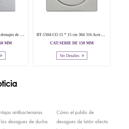
Futuro Brillante.
BT-150SS Casting 304 316 desagües de piso de acero inoxidable con colador
BT-150SS-CO Desagüe de piso de fundición de acero inoxidable de 15 * 15 cm
:SERIE DE 150 MM
CAT:SERIE DE 150 MM
Ver Detalles
Ver Detalles
ticia
ntajas antibacterianas
Cómo el pulido de
Probl
 los desagües de ducha
desagües de latón afecta
reflu