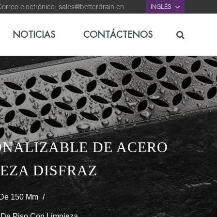
orreo electrónico:
sales@betterdrain.cn
INGLÉS
NOTICIAS
CONTÁCTENOS
ONALIZABLE DE ACERO
IEZA DISFRAZ
 De 150 Mm
/
 De Piso Con Limpieza