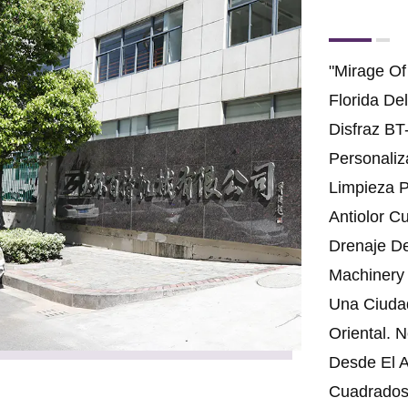
"Mirage Of
Florida D
Disfraz B
Personaliz
Limpieza 
Antiolor C
Drenaje De
Machinery
Una Ciuda
Oriental.
Desde El 
Cuadrados