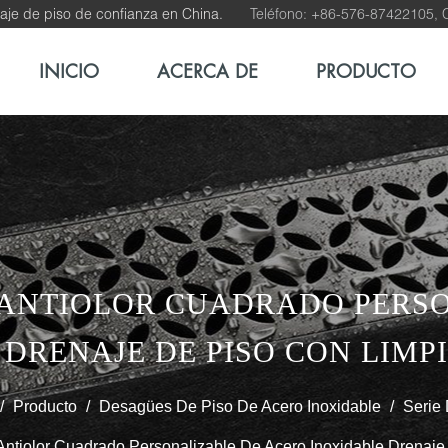
aje de piso de confianza en China.
Teléfono: +86-576-87422105, C
INICIO
ACERCA DE
PRODUCTO
 ANTIOLOR CUADRADO PERS
DRENAJE DE PISO CON LIMP
/
Producto
/
Desagües De Piso De Acero Inoxidable
/
Serie
ntiolor Cuadrado Personalizable De Acero Inoxidable Drenaje