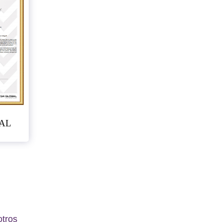
AL
otros