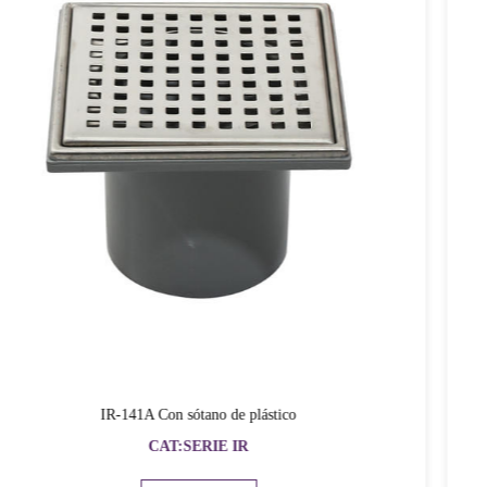
De Producción, Hemos Creado Un Equipo De Élite Profesional De
Desarrollo De Moldes E Introducido Máquinas Y Equipos
Avanzados.
"Nada Es Mejor, Sólo Mejor". Las Mejores Personas Están
Sinceramente Dispuestas A Cooperar Con Clientes Nuevos Y
Antiguos. Vamos De La Mano Y Creemos Juntos Un Futuro
Brillante.
IR-141B con sótano de PVC, con anti-olor
CAT:SERIE IR