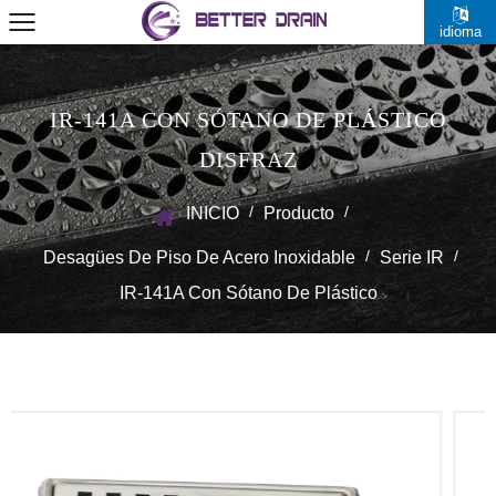
idioma
IR-141A CON SÓTANO DE PLÁSTICO
DISFRAZ
/
/
INICIO
Producto
/
/
Desagües De Piso De Acero Inoxidable
Serie IR
IR-141A Con Sótano De Plástico