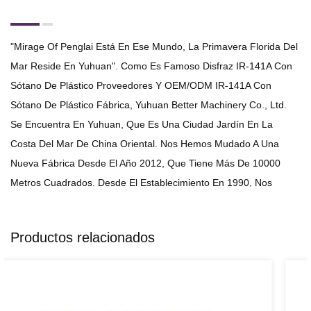
"Mirage Of Penglai Está En Ese Mundo, La Primavera Florida Del
Mar Reside En Yuhuan". Como Es Famoso
Disfraz IR-141A Con
Sótano De Plástico Proveedores
Y
OEM/ODM IR-141A Con
Sótano De Plástico Fábrica
, Yuhuan Better Machinery Co., Ltd.
Se Encuentra En Yuhuan, Que Es Una Ciudad Jardín En La
Costa Del Mar De China Oriental. Nos Hemos Mudado A Una
Nueva Fábrica Desde El Año 2012, Que Tiene Más De 10000
Metros Cuadrados. Desde El Establecimiento En 1990, Nos
Adherimos Al Concepto De Gestión De "La Empresa Se Mejora
Mediante La Absorción Y El Logro Se Deriva De La Calidad", Y
Productos relacionados
Siempre Nos Dedicamos A Desarrollar La Empresa De
Estampados, Drenaje Lineal, Drenaje De Piso Y Chapa. Ahora,
Hemos Integrado El Diseño, El Desarrollo Y La Producción De
Productos. Con El Fin De Mejorar La Calidad Y Reducir El Costo