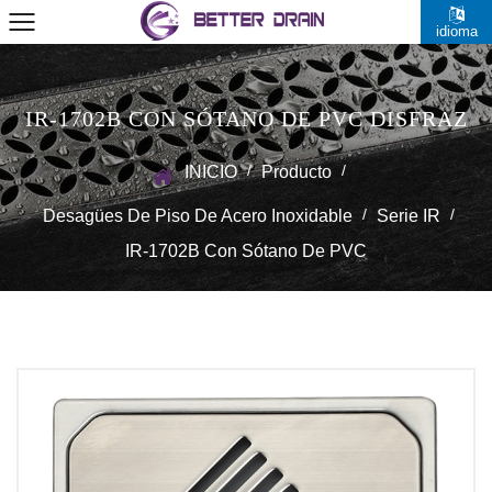
idioma
IR-1702B CON SÓTANO DE PVC DISFRAZ
/
/
INICIO
Producto
/
/
Desagües De Piso De Acero Inoxidable
Serie IR
IR-1702B Con Sótano De PVC