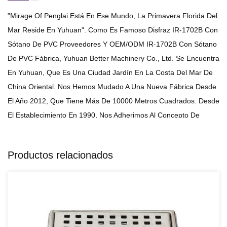
"Mirage Of Penglai Está En Ese Mundo, La Primavera Florida Del
Mar Reside En Yuhuan". Como Es Famoso
Disfraz IR-1702B Con
Sótano De PVC Proveedores
Y
OEM/ODM IR-1702B Con Sótano
De PVC Fábrica
, Yuhuan Better Machinery Co., Ltd. Se Encuentra
En Yuhuan, Que Es Una Ciudad Jardín En La Costa Del Mar De
China Oriental. Nos Hemos Mudado A Una Nueva Fábrica Desde
El Año 2012, Que Tiene Más De 10000 Metros Cuadrados. Desde
El Establecimiento En 1990, Nos Adherimos Al Concepto De
Gestión De "La Empresa Se Mejora Mediante La Absorción Y El
Logro Se Deriva De La Calidad", Y Siempre Nos Dedicamos A
Productos relacionados
Desarrollar La Empresa De Estampados, Drenaje Lineal, Drenaje
De Piso Y Chapa. Ahora, Hemos Integrado El Diseño, El
Desarrollo Y La Producción De Productos. Con El Fin De Mejorar
La Calidad Y Reducir El Costo De Producción, Hemos Creado Un
Equipo De Élite Profesional De Desarrollo De Moldes E