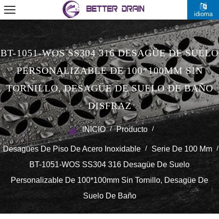
idioma
BT-1051-WOS SS304 316 DESAGÜE DE SUELO
PERSONALIZABLE DE 100*100MM SIN
TORNILLO, DESAGÜE DE SUELO DE BAÑO
DISFRAZ
/
/
INICIO
Producto
/
/
Desagües De Piso De Acero Inoxidable
Serie De 100 Mm
BT-1051-WOS SS304 316 Desagüe De Suelo
Personalizable De 100*100mm Sin Tornillo, Desagüe De
Suelo De Baño