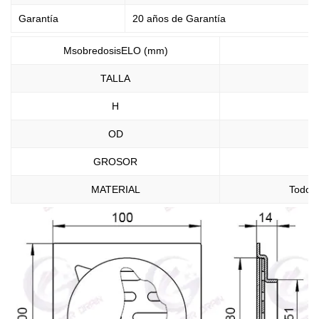
Garantía
20 años de Garantía
MsobredosisELO (mm)
TALLA
H
OD
GROSOR
MATERIAL
Todo a